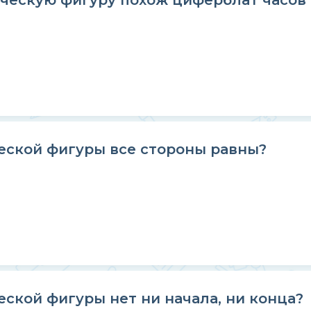
ческую фигуру похож циферблат часов 
еской фигуры все стороны равны?
ской фигуры нет ни начала, ни конца?