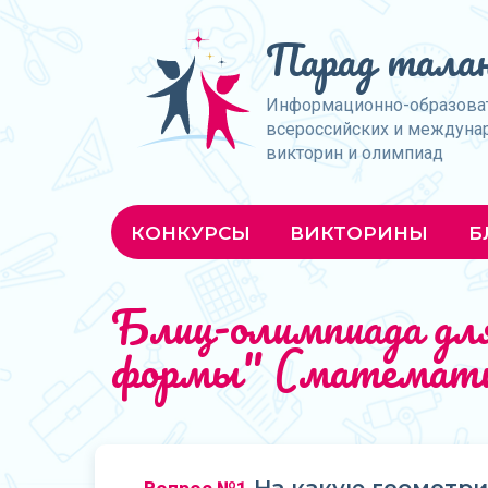
Парад талан
Информационно-образова
всероссийских и междуна
викторин и олимпиад
КОНКУРСЫ
ВИКТОРИНЫ
Б
Блиц-олимпиада для
формы" (математ