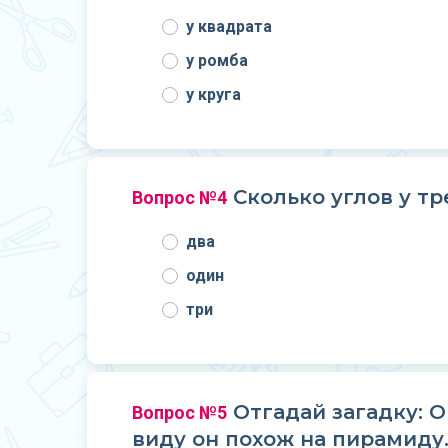
у квадрата
у ромба
у круга
Сколько углов у тр
Вопрос №4
два
один
три
Отгадай загадку: О
Вопрос №5
виду он похож на пирамиду