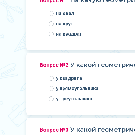
На какую геометри
Вопрос №1
на овал
на круг
на квадрат
У какой геометрич
Вопрос №2
у квадрата
у прямоугольника
у треугольника
У какой геометриче
Вопрос №3