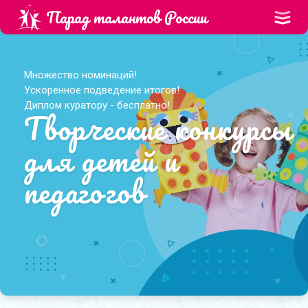
Парад талантов России
Множество номинаций!
Ускоренное подведение итогов!
Диплом куратору - бесплатно!
Творческие конкурсы
для детей и
педагогов