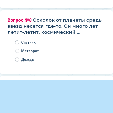
Вопрос №8
Осколок от планеты средь
звезд несется где-то. Он много лет
летит-летит, космический ...
Спутник
Метеорит
Дождь
Вопрос №9
Только Солнце и Луна в
небе ярче, чем она. Да и горячей
планеты в Солнечной системе нету.
Сатурн