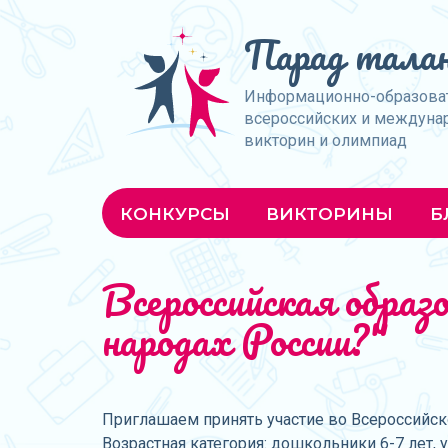
Парад талан
Информационно-образова
всероссийских и междуна
викторин и олимпиад
КОНКУРСЫ
ВИКТОРИНЫ
Б
Всероссийская обра
народах России?"
Приглашаем принять участие во Всероссийско
Возрастная категория: дошкольники 6-7 лет, 