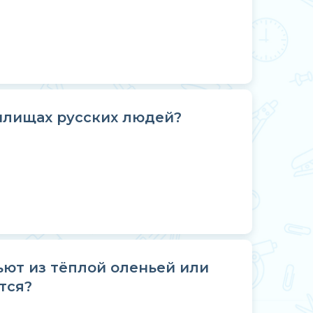
илищах русских людей?
ьют из тёплой оленьей или
тся?