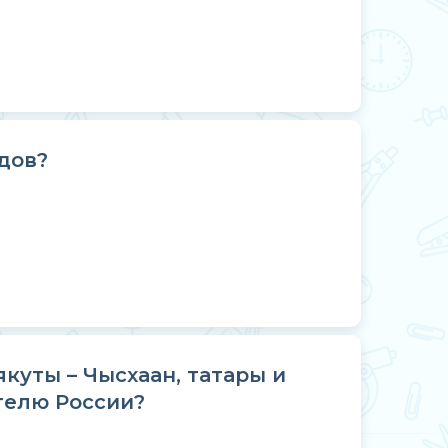
дов?
якуты – Чысхаан, татары и
телю России?