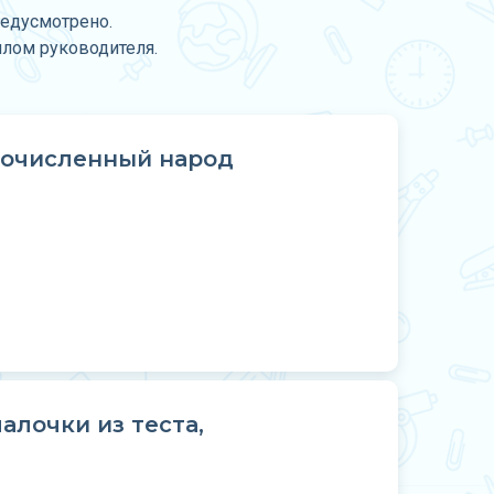
редусмотрено.
плом руководителя.
гочисленный народ
лочки из теста,