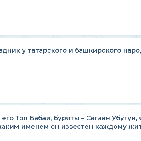
здник у татарского и башкирского наро
го Тол Бабай, буряты – Сагаан Убугун, 
каким именем он известен каждому жи