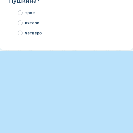
Пушкина?
трое
пятеро
четверо
Вопрос №9
Как погиб Александр
Сергеевич?
его укусила змея
был смертельно ранен на дуэли
упал с лошади