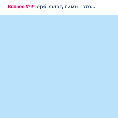
Вопрос №9
Герб, флаг, гимн - это...
Святыни России
Символы России
Национальное достояние
Вопрос №10
Какой из приведенных
отрывков содержит строки гимна
России?
Расцветали яблони и груши, Поплыли туманы
над рекой. Выходила на берег Катюша...
Славься, Отечество наше свободное, Братских
народов союз вековой...
Шиpока стpана моя pодная, Много в ней лесов
полей и pек...