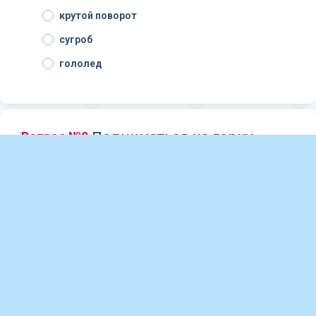
крутой поворот
сугроб
гололед
Вопрос №9
Подниматься на горку
можно:
где нравится
навстречу скатывающимся людям
в местах подъема
Вопрос №10
Что тебе обязательно