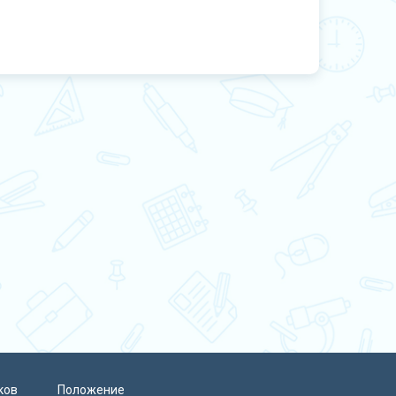
ков
Положение