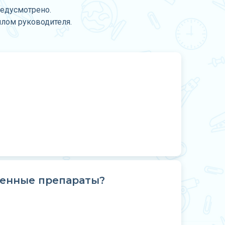
редусмотрено.
плом руководителя.
венные препараты?