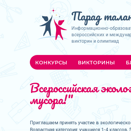
Парад талан
Информационно-образова
всероссийских и междуна
викторин и олимпиад
КОНКУРСЫ
ВИКТОРИНЫ
Б
Всероссийская экол
мусора!"
Приглашаем принять участие в экологической
Возрастная категория: учащиеся 1-4 классов, 