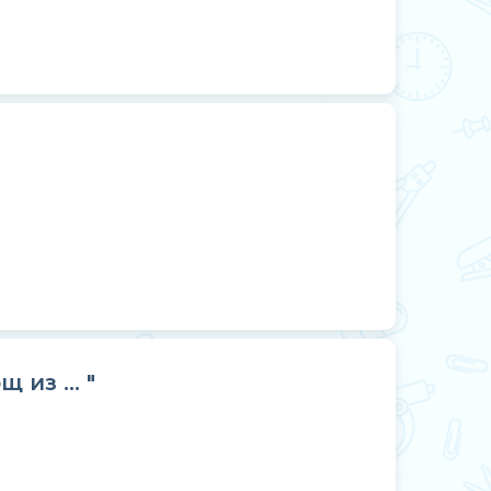
из ... "