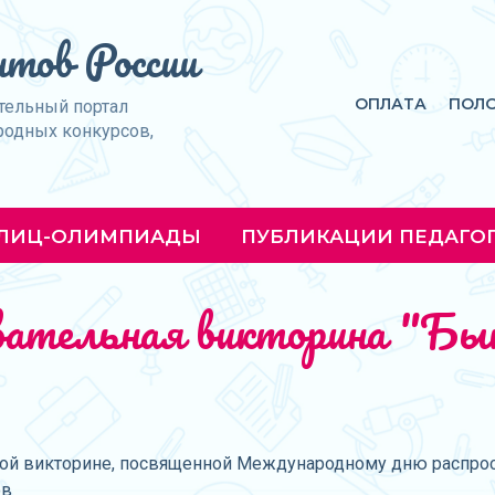
тов России
ОПЛАТА
ПОЛ
тельный портал
родных конкурсов,
ЛИЦ-ОЛИМПИАДЫ
ПУБЛИКАЦИИ ПЕДАГО
авательная викторина "Б
ой викторине, посвященной Международному дню распростр
ов