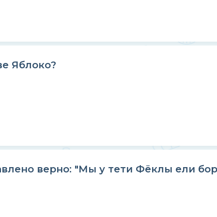
ве Яблоко?
лено верно: "Мы у тети Фёклы ели борщ 