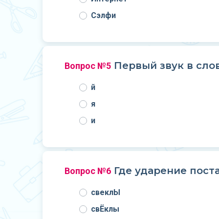
Сэлфи
Первый звук в сло
Вопрос №5
й
я
и
Где ударение постав
Вопрос №6
свеклЫ
свЁклы