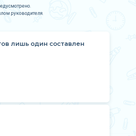
редусмотрено.
плом руководителя.
тов лишь один составлен