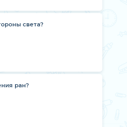
тороны света?
ения ран?