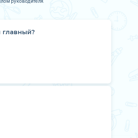
плом руководителя.
й главный?