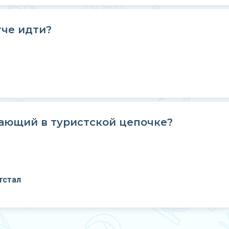
гче идти?
ающий в туристской цепочке?
тстал