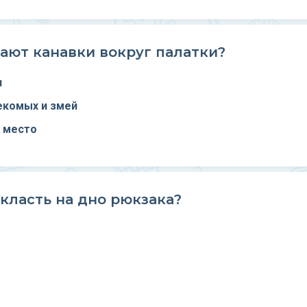
ают канавки вокруг палатки?
я
екомых и змей
 место
класть на дно рюкзака?