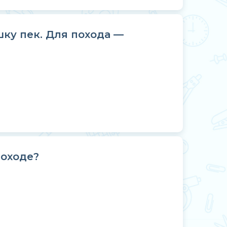
шку пек. Для похода —
походе?