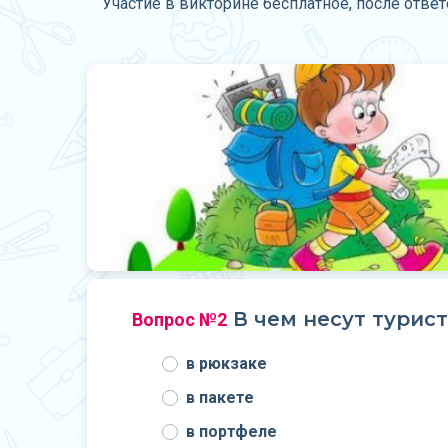
Участие в викторине бесплатное, после отве
В чем несут турист
Вопрос №2
в рюкзаке
в пакете
в портфеле