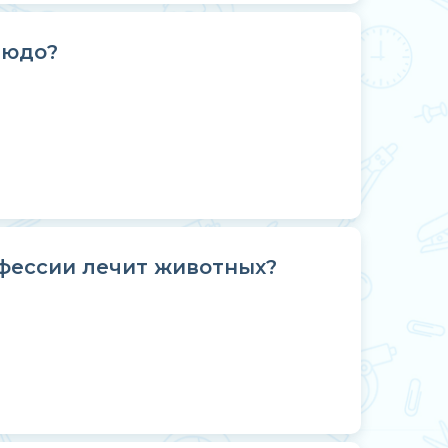
людо?
фессии лечит животных?