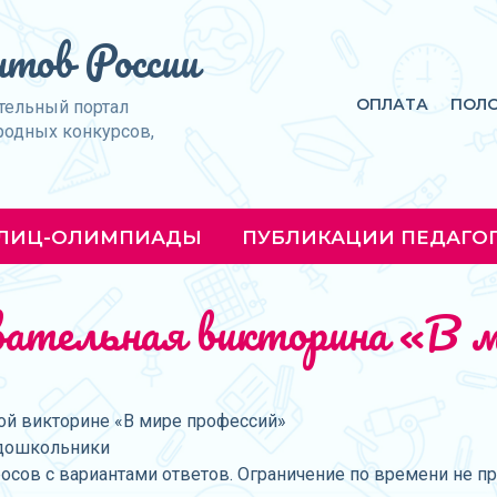
тов России
ОПЛАТА
ПОЛ
тельный портал
родных конкурсов,
ЛИЦ-ОЛИМПИАДЫ
ПУБЛИКАЦИИ ПЕДАГО
авательная викторина «В м
ой викторине «В мире профессий»
, дошкольники
росов с вариантами ответов. Ограничение по времени не п