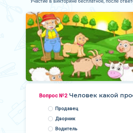
Участие в викторине бесплатное, после отве
Человек какой про
Вопрос №2
Продавец
Дворник
Водитель