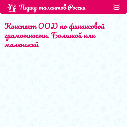
Парад талантов России
Конспект ООД по финансовой
грамотности. Большой или
маленький