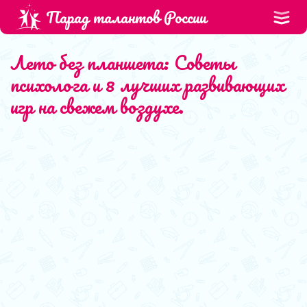
Парад талантов России
Лето без планшета: Советы
психолога и 8 лучших развивающих
игр на свежем воздухе.