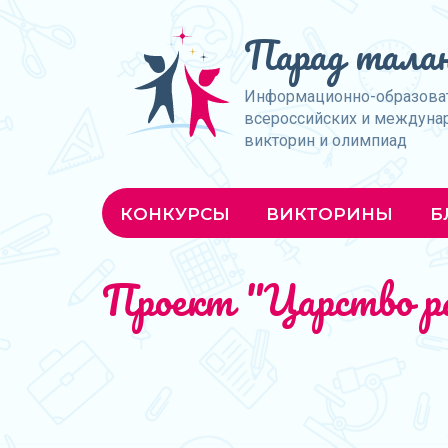
Парад талан
Информационно-образова
всероссийских и междуна
викторин и олимпиад
КОНКУРСЫ
ВИКТОРИНЫ
Б
Проект "Царство р