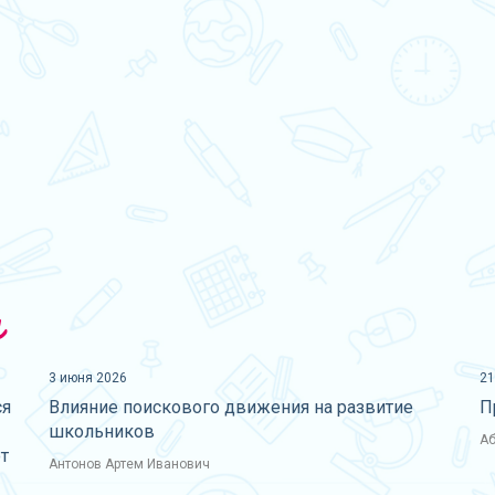
и
3 июня 2026
21
ся
Влияние поискового движения на развитие
П
школьников
Аб
т
Антонов Артем Иванович