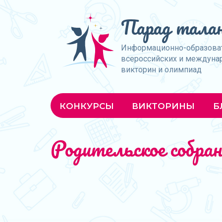
Парад талан
Информационно-образова
всероссийских и междуна
викторин и олимпиад
КОНКУРСЫ
ВИКТОРИНЫ
Б
Родительское собра