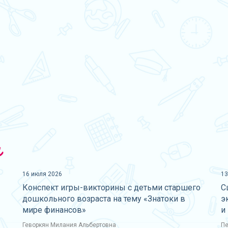
и
16 июля 2026
13
Конспект игры-викторины с детьми старшего
С
дошкольного возраста на тему «Знатоки в
э
мире финансов»
и
Геворкян Милания Альбертовна
Пе