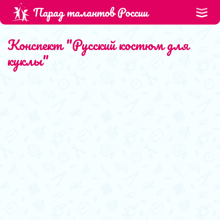
Парад талантов России
Конспект "Русский костюм для
куклы"