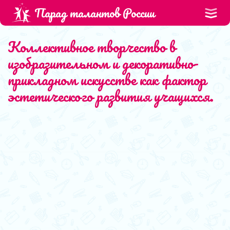
Парад талантов России
Коллективное творчество в
изобразительном и декоративно-
прикладном искусстве как фактор
эстетического развития учащихся.