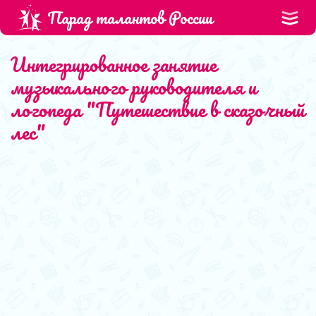
Парад талантов России
Интегрированное занятие
музыкального руководителя и
логопеда "Путешествие в сказочный
лес"