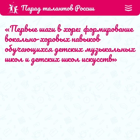
Парад талантов России
«Первые шаги в хоре: формирование
вокально-хоровых навыков
обучающихся детских музыкальных
школ и детских школ искусств»