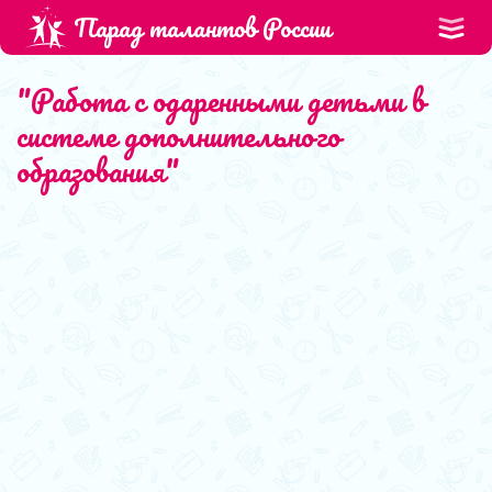
Парад талантов России
"Работа с одаренными детьми в
системе дополнительного
образования"