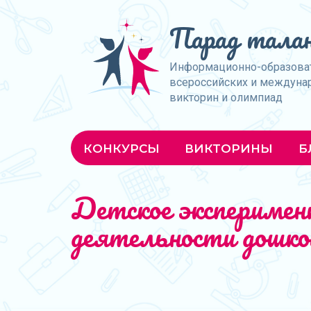
Парад талан
Информационно-образова
всероссийских и междуна
викторин и олимпиад
КОНКУРСЫ
ВИКТОРИНЫ
Б
Детское эксперимент
деятельности дошко