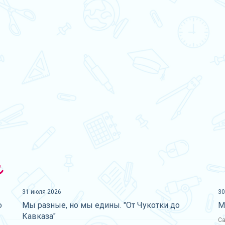
и
31 июля 2026
30
ю
Мы разные, но мы едины. "От Чукотки до
М
Кавказа"
Са