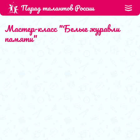
Парад талантов России
Мастер-класс "Белые журавли
памяти"