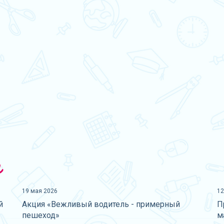
и
19 мая 2026
12
й
Акция «Вежливый водитель - примерный
П
пешеход»
м