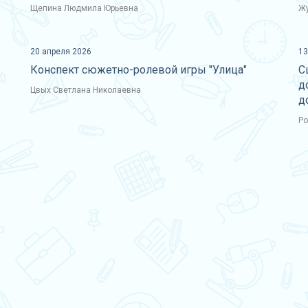
Щепина Людмила Юрьевна
Жу
20 апреля 2026
13
Конспект сюжетно-ролевой игры "Улица"
С
д
Цвых Светлана Николаевна
д
Ро