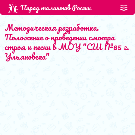
Парад талантов России
Методическая разработка.
Положение о проведении смотра
строя и песни в МОУ "СШ №85 г.
Ульяновска"