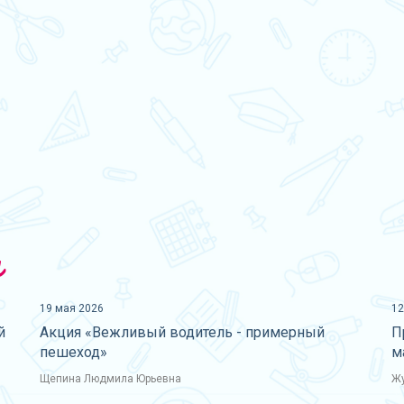
и
19 мая 2026
12
й
Акция «Вежливый водитель - примерный
П
пешеход»
м
Щепина Людмила Юрьевна
Жу