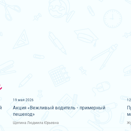
и
19 мая 2026
12
й
Акция «Вежливый водитель - примерный
П
пешеход»
м
Щепина Людмила Юрьевна
Жу