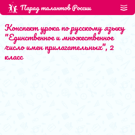
Парад талантов России
Конспект урока по русскому языку
"Единственное и множественное
число имен прилагательных", 2
класс