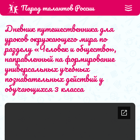
Парад талантов России
Дневник путешественника для
уроков окружающего мира по
разделу «Человек и общество»,
направленный на формирование
универсальных учебных
познавательных действий у
обучающихся 3 класса