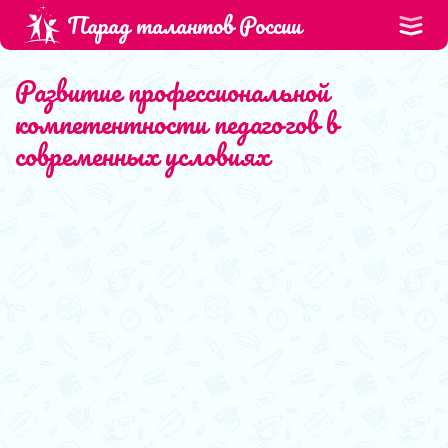
Парад талантов России
Развитие профессиональной
компетентности педагогов в
современных условиях