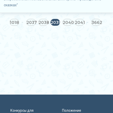
сказках"
1018
2037
2038
2039
2040
2041
3662
Конкурсы для
Положение