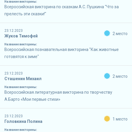
Название викторины:
Всероссийская викторина по сказкам А.С. Пушкина "Что за
прелесть эти сказки!"
23.12.2023
2 место
Жуков Тимофей
Название викторины:
Всероссийская познавательная викторина "Как животные
готовятся к зиме"
23.12.2023
2 место
Сташенин Михаил
Название викторины:
Всероссийская литературная викторина по творчеству
А.Барто «Мои первые стихи»
23.12.2023
1 место
Головкина Полина
Название викторины: