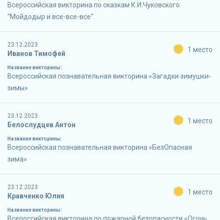
Всероссийская викторина по сказкам К.И.Чуковского
"Мойдодыр и все-все-все"
23.12.2023
1 место
Иванов Тимофей
Название викторины:
Всероссийская познавательная викторина «Загадки зимушки-
зимы»
23.12.2023
1 место
Белослудцев Антон
Название викторины:
Всероссийская познавательная викторина «БезОпасная
зима»
23.12.2023
1 место
Кравченко Юлия
Название викторины:
Всероссийская викторина по пожарной безопасности «Огонь