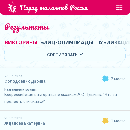
Парад талантов России
Результаты
Ы
ВИКТОРИНЫ
БЛИЦ-ОЛИМПИАДЫ
ПУБЛИКАЦИ
СОРТИРОВАТЬ
23.12.2023
2 место
Солодовник Дарина
Название викторины:
Всероссийская викторина по сказкам А.С. Пушкина "Что за
прелесть эти сказки!"
23.12.2023
1 место
Жданова Екатерина