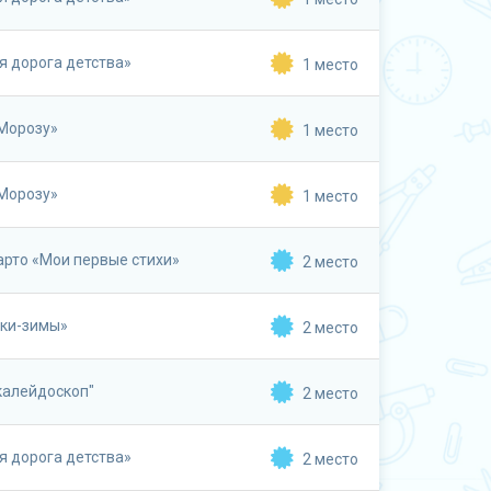
я дорога детства»
1 место
 Морозу»
1 место
 Морозу»
1 место
арто «Мои первые стихи»
2 место
шки-зимы»
2 место
калейдоскоп"
2 место
я дорога детства»
2 место