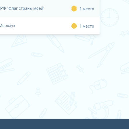
 РФ "Флаг страны моей"
1 место
 Морозу»
1 место