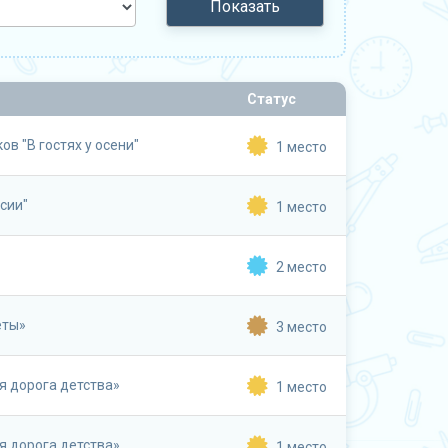
Показать
Статус
в "В гостях у осени"
1 место
сии"
1 место
2 место
еты»
3 место
я дорога детства»
1 место
я дорога детства»
1 место