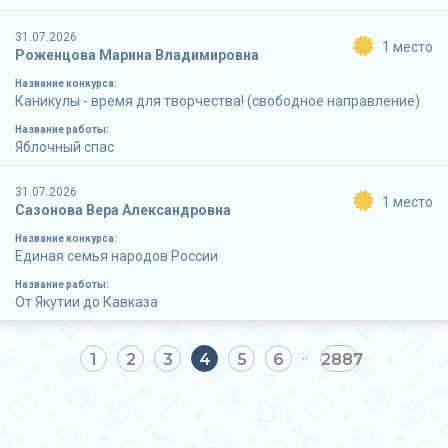
31.07.2026
1 место
Роженцова Марина Владимировна
Название конкурса:
Каникулы - время для творчества! (свободное направление)
Название работы:
Яблочный спас
31.07.2026
1 место
Сазонова Вера Александровна
Название конкурса:
Единая семья народов России
Название работы:
От Якутии до Кавказа
1
2
3
4
5
6
2887