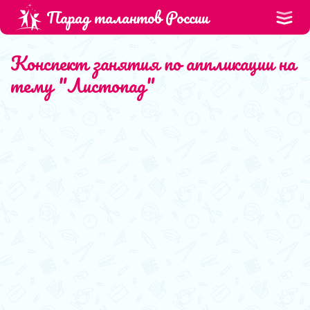
Парад талантов России
Конспект занятия по аппликации на
тему "Листопад"