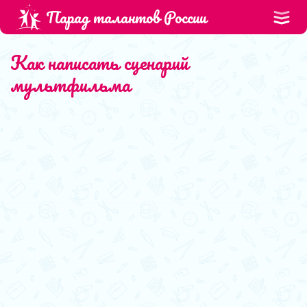
Парад талантов России
Как написать сценарий
мультфильма