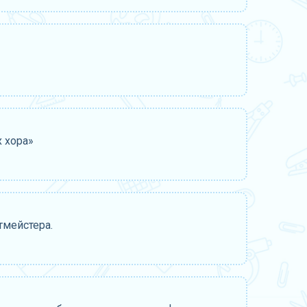
 хора»
тмейстера.